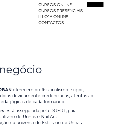
Entrar
CURSOS ONLINE
CURSOS PRESENCIAIS
LOJA ONLINE
CONTACTOS
 negócio
URBAN
oferecem profissionalismo e rigor,
doras devidamente credenciadas, atentas ao
 pedagógicas de cada formando.
ões
está assegurada pela DGERT, para
tilismo de Unhas e Nail Art.
ação no universo do Estilismo de Unhas!