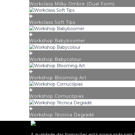
Workclass Milky Ombre (Dual Form)
Workclass Soft Tips
Workshop Babyboomer
Workshop Babycolour
Workshop Blooming Art
Workshop Cornucópias
Workshop Técnica Degradé
A qualidade das formações está assegurada pela D