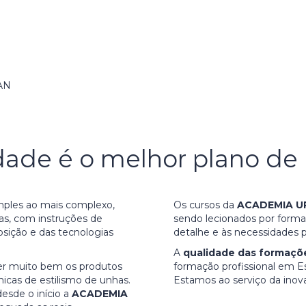
AN
dade é o melhor plano de
mples ao mais complexo,
Os cursos da
ACADEMIA 
ias, com instruções de
sendo lecionados por forma
osição e das tecnologias
detalhe e às necessidades
A
qualidade das formaç
cer muito bem os produtos
formação profissional em Es
nicas de estilismo de unhas.
Estamos ao serviço da inov
esde o início a
ACADEMIA