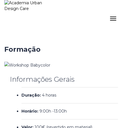
Toggle
navigat
Formação
Informações Gerais
Duração:
4 horas
Horário:
9:00h -13:00h
Valor:
100€ (revertido em material)