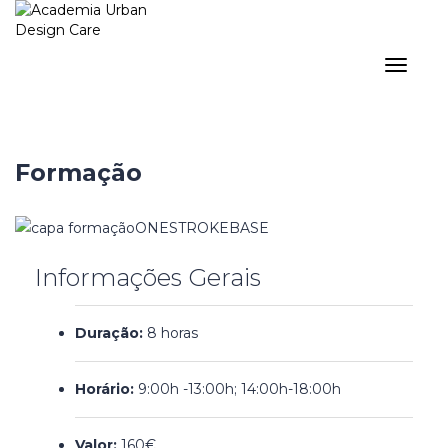
Toggle
navigat
Formação
Informações Gerais
Duração:
8 horas
Horário:
9:00h -13:00h; 14:00h-18:00h
Valor:
160€